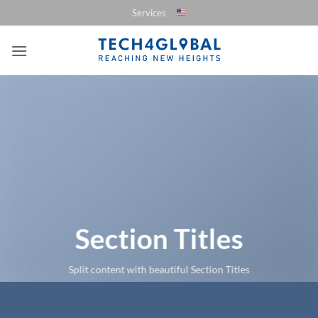
Saltar
Services
al
contenido
Section Titles
Split content with beautiful Section Titles